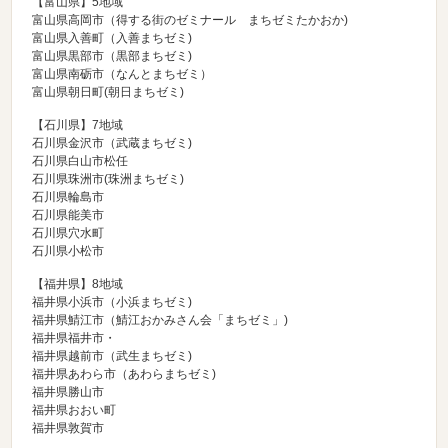
【富山県】5地域
富山県高岡市（
得する街のゼミナール まちゼミたかおか
)
富山県入善町（
入善まちゼミ
)
富山県黒部市（
黒部まちゼミ
)
富山県南砺市（
なんとまちゼミ
）
富山県朝日町(朝日まちゼミ)
【石川県】7地域
石川県金沢市（
武蔵まちゼミ
)
石川県白山市松任
石川県珠洲市(
珠洲まちゼミ
)
石川県輪島市
石川県能美市
石川県穴水町
石川県小松市
【福井県】8地域
福井県小浜市（小浜まちゼミ)
福井県鯖江市（鯖江おかみさん会「まちゼミ」)
福井県福井市・
福井県越前市（
武生まちゼミ
)
福井県あわら市（
あわらまちゼミ
)
福井県勝山市
福井県おおい町
福井県敦賀市