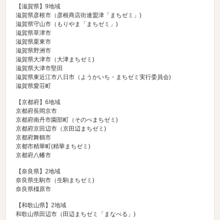
【滋賀県】9地域
滋賀県彦根市（
彦根商店街連盟津「まちゼミ」
)
滋賀県守山市（
もりやま「まちゼミ」
)
滋賀県草津市
滋賀県栗東市
滋賀県野洲市
滋賀県大津市（
大津まちゼミ
)
滋賀県大津市堅田
滋賀県東近江市八日市（
ようかいち・まちゼミ実行委員会
)
滋賀県愛荘町
【京都府】6地域
京都府長岡京市
京都府南丹市園部町（
そのべまちゼミ
)
京都府京田辺市（
京田辺まちゼミ
)
京都府舞鶴市
京都市精華町(精華まちゼミ)
京都府八幡市
【奈良県】2地域
奈良県生駒市（
生駒まちゼミ
)
奈良県橿原市
【和歌山県】2地域
和歌山県田辺市（
田辺まちゼミ「まなべる」
)