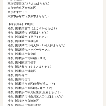
東京都墨田区(ひきふねまちゼミ)
東京都台東区南部地区
東京都東村山市
東京市多摩市（多摩市まちゼミ）
【神奈川県】19地域
神奈川県横須賀市（よこすかまちゼミ)
神奈川県川崎市（
鷺沼まちゼミ
)
神奈川県川崎市（
登戸まちゼミ
)
神奈川県川崎市武蔵新庄
神奈川県川崎市川崎大師（川崎大師まちゼミ)
神奈川県川崎市ハッピーサークル
神奈川県横浜市黄金町
神奈川県横浜市南区(南区商連)
神奈川県相模原市橋本
神奈川県大和市（
やまとまちゼミ
)
神奈川県横浜市港南区
神奈川県平塚市
神奈川県海老名市
神奈川県横浜市旭区(希望が丘エリア)
神奈川県横浜市旭区(鶴ヶ峰エリア)
神奈川県横浜市鶴見区生麦(生麦まちゼミ)
神奈川県横浜市神奈川区大口(大口まちゼミ)
神奈川県藤沢市藤沢地区
神奈川県藤沢市湘南台地区