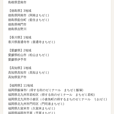
島根県雲南市
【徳島県】3地域
徳島県阿南市（
阿南まちゼミ
)
徳島県藍住町（
藍住まちゼミ
)
徳島県鳴門市
徳島県吉野川
【香川県】1地域
香川県善通寺市（
善通寺まちゼミ
)
【愛媛県】2地域
愛媛県松山市（
松山まちゼミ
)
愛媛県伊予市
【高知県】1地域
高知県高知市（
高知まちゼミ
)
高知県室戸市
【福岡県】11地域
福岡県飯塚市/（
得する街のゼミナール まちゼミ飯塚
)
福岡県北九州市若松区（
得する街のゼミナール まちゼミ若松
)
福岡県北九州市小倉区（
小倉魚町の得するまちのゼミナール うおゼミ
)
福岡県北九州市門司区（
門司港まちゼミ
)
福岡県久留米市（
久留米まちゼミ
)
福岡県福岡市平尾（
平尾まちゼミ
)