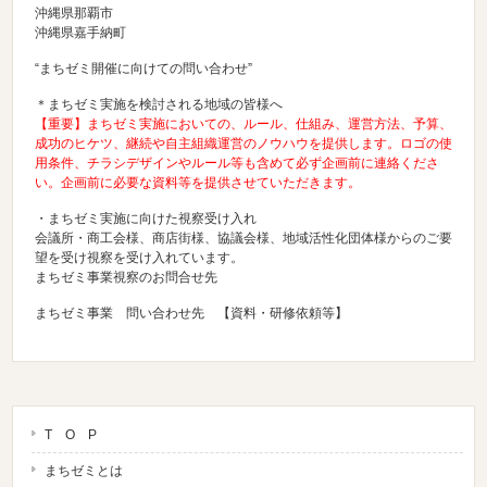
沖縄県那覇市
沖縄県嘉手納町
“まちゼミ開催に向けての問い合わせ”
＊まちゼミ実施を検討される地域の皆様へ
【重要】まちゼミ実施においての、ルール、仕組み、運営方法、予算、
成功のヒケツ、継続や自主組織運営のノウハウを提供します。ロゴの使
用条件、チラシデザインやルール等も含めて必ず企画前に連絡くださ
い。企画前に必要な資料等を提供させていただきます。
・まちゼミ実施に向けた視察受け入れ
会議所・商工会様、商店街様、協議会様、地域活性化団体様からのご要
望を受け視察を受け入れています。
まちゼミ事業視察のお問合せ先
まちゼミ事業 問い合わせ先 【資料・研修依頼等】
T O P
まちゼミとは