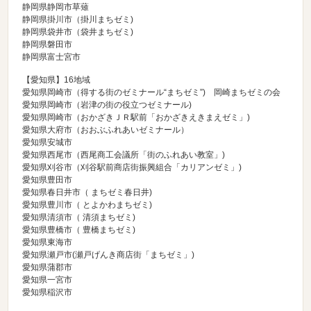
静岡県静岡市草薙
静岡県掛川市（
掛川まちゼミ
)
静岡県袋井市（
袋井まちゼミ
)
静岡県磐田市
静岡県富士宮市
【愛知県】16地域
愛知県岡崎市（
得する街のゼミナール“まちゼミ”
) 岡崎まちゼミの会
愛知県岡崎市（
岩津の街の役立つゼミナール
)
愛知県岡崎市（
おかざきＪＲ駅前「おかざきえきまえゼミ」
)
愛知県大府市（
おおぶふれあいゼミナール
）
愛知県安城市
愛知県西尾市（
西尾商工会議所「街のふれあい教室」
)
愛知県刈谷市（
刈谷駅前商店街振興組合「カリアンゼミ」
)
愛知県豊田市
愛知県春日井市（
まちゼミ春日井
)
愛知県豊川市（
とよかわまちゼミ
)
愛知県清須市（
清須まちゼミ
)
愛知県豊橋市（
豊橋まちゼミ
)
愛知県東海市
愛知県瀬戸市(
瀬戸げんき商店街「まちゼミ」
)
愛知県蒲郡市
愛知県一宮市
愛知県稲沢市