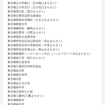
東京都立川市南口（
立川南口まちゼミ
)・
東京都立川市北口（
立川北口まちゼミ
)
東京都荒川区（
荒川まちゼミ
)
東京都台東区浅草北部連合
東京都西東京市柳沢（
やぎさわまちゼミ
)
東京都西東京市
東京都練馬区（
練馬まちゼミ
)
東京都日野市（
日野まちゼミ
)
東京都港区白金商店街
東京都世田谷区烏山商店街（
烏山まちゼミ
)
東京都世田谷区中里商店街（
中里まちゼミ
)
東京都世田谷区尾山台（
尾山台まちゼミ
)
東京都板橋区ハッピーロード大山（
ハッピーロード大山まちゼミ
)
東京都狛江市（
狛江まちゼミ
)
東京都東久留米市
東京都江東区牡丹町笑栄会
東京都品川区
東京都国分寺市
東京都北区
東京都あきるの市
東京都府中市
東京都大田区久が原
東京都三鷹市(
三鷹まちゼミ
)
東京都昭島市
東京都福生市