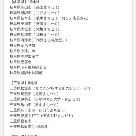
【岐阜県】12地域
岐阜県高山市（
高山まちゼミ
)
岐阜県飛騨市（
古川まちゼミ
)
岐阜県岐阜市（
岐阜まちゼミ・おしえ店長さん
)
岐阜県美濃市（
美濃まちゼミ
)
岐阜県大垣市（
大垣まちゼミ
)
岐阜県瑞穂市（
瑞穂まちゼミ
)
岐阜県海津市(
「海津まる得教室」
)
岐阜県多治見市
岐阜県中津川市
岐阜県美濃加茂市
岐阜県恵那市
岐阜県下呂町飛騨金山
岐阜県飛騨市神岡町
【三重県】8地域
三重県松坂市（
まつさか“得する街のゼミナール”
)
三重県尾鷲市（
尾鷲まちゼミ
)
三重県伊勢市（
伊勢やまだ大学・お店ゼミ
)
三重県亀山市（
亀山まちゼミ
)
三重県四日市市（
四日市まちゼミ
)
三重県伊賀上野市（
伊賀上野まちゼミ
)
三重県桑名市
三重県松阪市(北部地域)