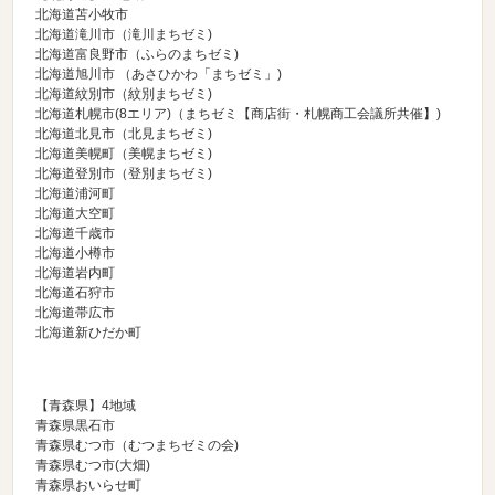
北海道苫小牧市
北海道滝川市（
滝川まちゼミ
)
北海道富良野市（
ふらのまちゼミ
)
北海道旭川市 （
あさひかわ「まちゼミ」
)
北海道紋別市（
紋別まちゼミ
)
北海道札幌市(8エリア)（
まちゼミ【商店街・札幌商工会議所共催】
)
北海道北見市（
北見まちゼミ
)
北海道美幌町（
美幌まちゼミ
)
北海道登別市（
登別まちゼミ
)
北海道浦河町
北海道大空町
北海道千歳市
北海道小樽市
北海道岩内町
北海道石狩市
北海道帯広市
北海道新ひだか町
【青森県】4地域
青森県黒石市
青森県むつ市（
むつまちゼミの会
)
青森県むつ市(大畑)
青森県おいらせ町