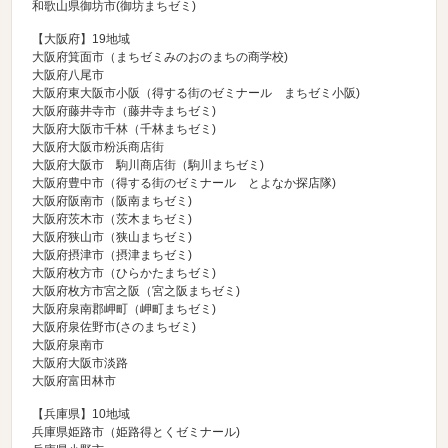
和歌山県御坊市(御坊まちゼミ)
【大阪府】19地域
大阪府箕面市（
まちゼミみのおのまちの商学校
)
大阪府八尾市
大阪府東大阪市小阪（
得する街のゼミナール まちゼミ小阪
)
大阪府藤井寺市（
藤井寺まちゼミ
)
大阪府大阪市千林（
千林まちゼミ
)
大阪府大阪市粉浜商店街
大阪府大阪市 駒川商店街（
駒川まちゼミ
)
大阪府豊中市（
得する街のゼミナール とよなか探店隊
)
大阪府阪南市（
阪南まちゼミ
)
大阪府茨木市（
茨木まちゼミ
)
大阪府狭山市（
狭山まちゼミ
)
大阪府摂津市（
摂津まちゼミ
)
大阪府枚方市（
ひらかたまちゼミ
)
大阪府枚方市宮之阪（
宮之阪まちゼミ
)
大阪府泉南郡岬町（
岬町まちゼミ
)
大阪府泉佐野市(
さのまちゼミ
)
大阪府泉南市
大阪府大阪市淡路
大阪府富田林市
【兵庫県】10地域
兵庫県姫路市（
姫路得とくゼミナール
)