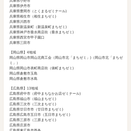
兵庫県小野市
兵庫県伊丹市
兵庫県豊岡市（
とくまるゼミナール
)
兵庫県相生市（
相生まちゼミ
)
兵庫県川西市
兵庫県新温泉町（
新温泉町まちゼミ
)
兵庫県神戸市垂水商店街（
垂水まちゼミ
)
兵庫県西宮市甲子園口
兵庫県三田市
【岡山県】4地域
岡山県岡山市岡山北商工会（
岡山市北「まちゼミ」
)（岡山市北「まちゼ
ミ」）
岡山県岡山市表町商店街（
俵町まちゼミ
)
岡山県倉敷市玉島
岡山県倉敷市水島
【広島県】13地域
広島県府中市（
府中まちなかお店ゼミナール
)
広島県福山市（
福山まちゼミ
)
広島県三次市（
三次まちゼミ
)
広島県廿日市市（
廿日市まちゼミ
)
広島県広島市五日市（
五日市まちゼミ
)
広島県三原市（
三原まちゼミ
)
広島県庄原市
広島県東広島市西条