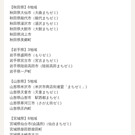
【秋田県】6地域
秋田県大仙市（
大曲まちゼミ
)
秋田県能代市（
能代まちゼミ
)
秋田県湯沢市（
湯沢まちゼミ
)
秋田県大館市（
大館まちゼミ
)
秋田県潟上市
秋田県美郷町
【岩手県】3地域
岩手県盛岡市（
もりゼミ
)
岩手県宮古市（
宮古まちゼミ
)
岩手県陸前高田市（
陸前高田まちゼミ
)
岩手県一戸町
【山形県】5地域
山形県米沢市（
米沢市商店街連盟「まちゼミ」
)
山形県天童市（
天童まちゼミ
)
山形県山形市 駅西都まちゼミ
山形県寒河江市（
さがえ街ゼ
ミ
)
山形県庄内町
【宮城県】6地域
宮城県仙台市(会議所)（
仙台まちゼミ
)
宮城県柴田郡柴田町
宮城県大崎市古川