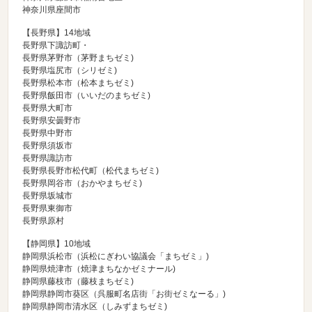
神奈川県座間市
【長野県】14地域
長野県下諏訪町・
長野県茅野市（
茅野まちゼミ
)
長野県塩尻市（
シリゼミ
)
長野県松本市（
松本まちゼミ
)
長野県飯田市（
いいだのまちゼミ
)
長野県大町市
長野県安曇野市
長野県中野市
長野県須坂市
長野県諏訪市
長野県長野市松代町（
松代まちゼミ
)
長野県岡谷市（
おかやまちゼミ
)
長野県坂城市
長野県東御市
長野県原村
【静岡県】10地域
静岡県浜松市（
浜松にぎわい協議会「まちゼミ」
)
静岡県焼津市（
焼津まちなかゼミナール
)
静岡県藤枝市（
藤枝まちゼミ
)
静岡県静岡市葵区（
呉服町名店街「お街ゼミなーる」
)
静岡県静岡市清水区（
しみずまちゼミ
)