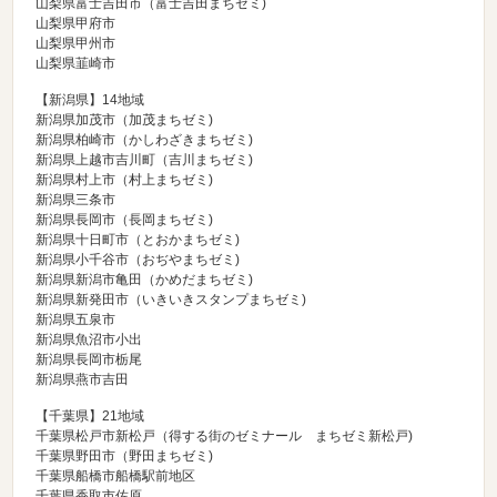
山梨県富士吉田市（
富士吉田まちゼミ
)
山梨県甲府市
山梨県甲州市
山梨県韮崎市
【新潟県】14地域
新潟県加茂市（
加茂まちゼミ
)
新潟県柏崎市（
かしわざきまちゼミ
)
新潟県上越市吉川町（
吉川まちゼミ
)
新潟県村上市（
村上まちゼミ
)
新潟県三条市
新潟県長岡市（
長岡まちゼミ
)
新潟県十日町市（
とおかまちゼミ
)
新潟県小千谷市（
おぢやまちゼミ
)
新潟県新潟市亀田（
かめだまちゼミ
)
新潟県新発田市（
いきいきスタンプまちゼミ
)
新潟県五泉市
新潟県魚沼市小出
新潟県長岡市栃尾
新潟県燕市吉田
【千葉県】21地域
千葉県松戸市新松戸（
得する街のゼミナール まちゼミ新松戸
)
千葉県野田市（
野田まちゼミ
)
千葉県船橋市船橋駅前地区
千葉県香取市佐原