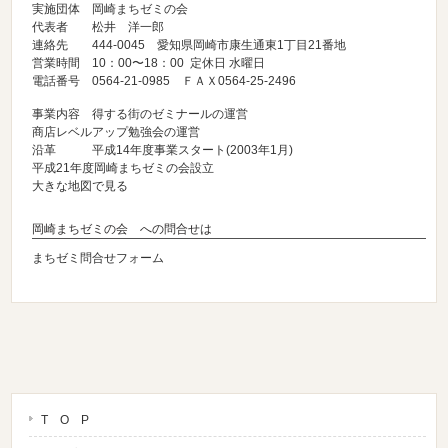
実施団体 岡崎
まちゼミ
の会
代表者 松井 洋一郎
連絡先 444-0045 愛知県岡崎市康生通東1丁目21番地
営業時間 10：00〜18：00 定休日 水曜日
電話番号 0564-21-0985 ＦＡＸ0564-25-2496
事業内容 得する街のゼミナールの運営
商店レベルアップ勉強会の運営
沿革 平成14年度事業スタート(2003年1月)
平成21年度岡崎
まちゼミ
の会設立
大きな地図で見る
岡崎まちゼミの会 への問合せは
まちゼミ問合せフォーム
T O P