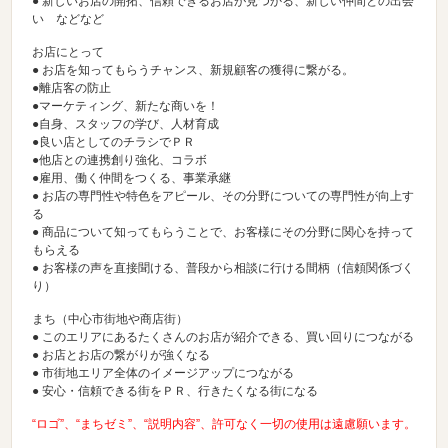
● 新しいお店の開拓、信頼できるお店が見つかる、新しい仲間との出会
い などなど
お店にとって
● お店を知ってもらうチャンス、新規顧客の獲得に繋がる。
●離店客の防止
●マーケティング、新たな商いを！
●自身、スタッフの学び、人材育成
●良い店としてのチラシでＰＲ
●他店との連携創り強化、コラボ
●雇用、働く仲間をつくる、事業承継
● お店の専門性や特色をアピール、その分野についての専門性が向上す
る
● 商品について知ってもらうことで、お客様にその分野に関心を持って
もらえる
● お客様の声を直接聞ける、普段から相談に行ける間柄（信頼関係づく
り）
まち（中心市街地や商店街）
● このエリアにあるたくさんのお店が紹介できる、買い回りにつながる
● お店とお店の繋がりが強くなる
● 市街地エリア全体のイメージアップにつながる
● 安心・信頼できる街をＰＲ、行きたくなる街になる
“ロゴ”、“まちゼミ”、“説明内容”、許可なく一切の使用は遠慮願います。