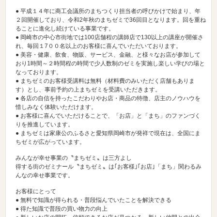
● 平成１４年に商工会議所のまちつくり担当者の呼びかけで始まり、年
２回開催しており、令和2年秋の
まちゼミ
で36回目となります。回を重ね
ることに進化し続けている事業です。
● 岡崎市の中心市街地では100店舗程の講師店で130以上の講座が開催さ
れ、毎回１7００名以上のお客様に喜んでいただいております。
● 美容・健康、飲食、物販、サービス、金融、と様々なお店が参加して
おり1時間～２時間程の時間で少人数制のゼミを実施し楽しい学びの場と
なっております。
●
まちゼミ
のお客様受講料は無料（材料費のみいただく店舗もありま
す）とし、事前予約の上
まちゼミ
を受講いただきます。
● 各店の自信を持ったこだわりやお店・商品の特徴、店主のノウハウを
惜しみなく体験いただけます。
● お客様に喜んでいただけることで、「お店」と「まち」のファンづく
りを推進しています。
●
まちゼミ
は家康公のふるさと愛知県岡崎市が発祥で現在は、全国に
ま
ちゼミ
が広がっています。
みんなが幸せ事業の〝
まちゼミ
〟は三方よし
得する街のゼミナール〝
まちゼミ
〟は｢お客様｣｢お店｣「まち」関わるみ
んなの幸せ事業です。
お客様にとって
● 無料で知識が得られる・普段悩んでいたことを解決できる
● 得た知識で普段の買い物力の向上