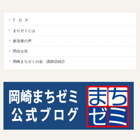
T O P
まちゼミとは
参加者の声
問合せ先
岡崎まちゼミの会 講師店紹介